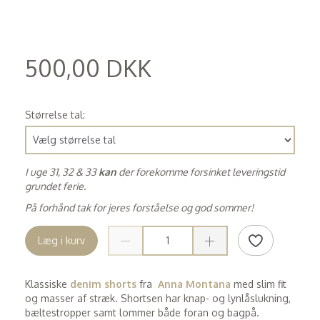
500,00 DKK
(
400,00 DKK
)
Størrelse tal:
I uge 31, 32 & 33
kan
der forekomme forsinket leveringstid
grundet ferie.
På forhånd tak for jeres forståelse og god sommer!
Læg i kurv
Klassiske
denim shorts
fra
Anna Montana
med slim fit
og masser af stræk. Shortsen har knap- og lynlåslukning,
bæltestropper samt lommer både foran og bagpå.