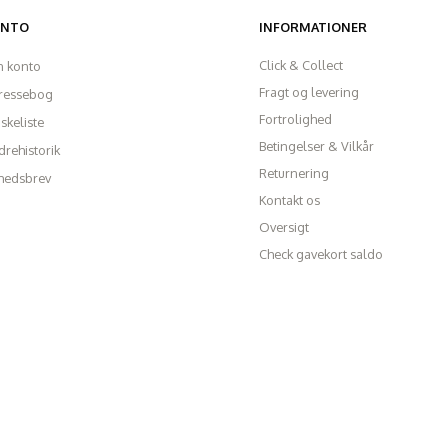
ONTO
INFORMATIONER
Click & Collect
n konto
Fragt og levering
ressebog
Fortrolighed
skeliste
Betingelser & Vilkår
rehistorik
Returnering
hedsbrev
Kontakt os
Oversigt
Check gavekort saldo