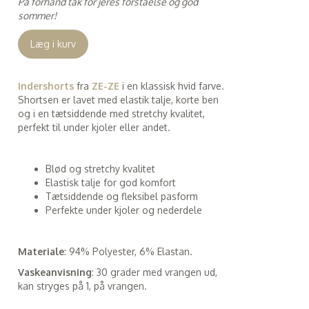
På forhånd tak for jeres forståelse og god
sommer!
Læg i kurv
Indershorts
fra
ZE-ZE
i en klassisk hvid farve.
Shortsen er lavet med elastik talje, korte ben
og i en tætsiddende med stretchy kvalitet,
perfekt til under kjoler eller andet.
Blød og stretchy kvalitet
Elastisk talje for god komfort
Tætsiddende og fleksibel pasform
Perfekte under kjoler og nederdele
Materiale
: 94% Polyester, 6% Elastan.
Vaskeanvisning
: 30 grader med vrangen ud,
kan stryges på 1, på vrangen.