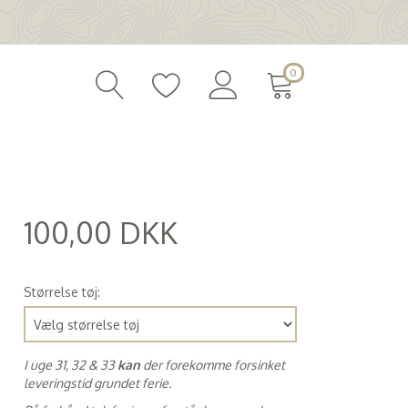
0
100,00 DKK
(
80,00 DKK
)
Størrelse tøj:
I uge 31, 32 & 33
kan
der forekomme forsinket
leveringstid grundet ferie.