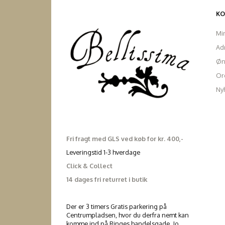
K
Mi
Ad
Øn
Ord
Ny
Fri fragt med GLS ved køb for kr. 400,-
Leveringstid 1-3 hverdage
Click & Collect
14 dages fri returret i butik
Der er 3 timers Gratis parkering på
Centrumpladsen, hvor du derfra nemt kan
komme ind på Ringes handelsgade. Jo