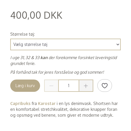
400,00 DKK
(
320,00 DKK
)
Størrelse tøj:
I uge 31, 32 & 33
kan
der forekomme forsinket leveringstid
grundet ferie.
På forhånd tak for jeres forståelse og god sommer!
Læg i kurv
Capribuks
fra
Karostar
i en lys denimvask. Shortsen har
en komfortabel stretchkvalitet, dekorative knapper foran
og opsmøg ved benene, som giver et moderne udtryk.