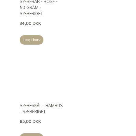
SÆBEBAR - ROSE -
50 GRAM -
SÆBERIGET
34,00 DKK
(
27,20 DKK
)
Læg i kurv
SÆBESKÅL - BAMBUS
- SÆBERIGET
85,00 DKK
(
68,00 DKK
)