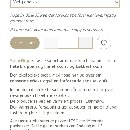
I uge 31, 32 & 33
kan
der forekomme forsinket leveringstid
grundet ferie.
På forhånd tak for jeres forståelse og god sommer!
Læg i kurv
SæbeRiget
s
f
aste sæbebar
er ikke kun til hænder, men
hele kroppen
og har et
skønt og lækkert skum
.
Den økologiske sæbe med
rose har ud over sin
rensende effekt også en forførende sensuel duft
.
Indholdet i de enkelte sæber består af rene økologiske
råvarer uden tilsætningsstoffer.
De produceres ved en varmrørt proces i Danmark.
Den varmrørte forsæbning gør at sæben er mere holdbar,
fastere og har et blødt skum.
Alle faste sæbebarer er pakket i FSC certificerede
papkasser. Dette gør at sæben kan ånde og er UV