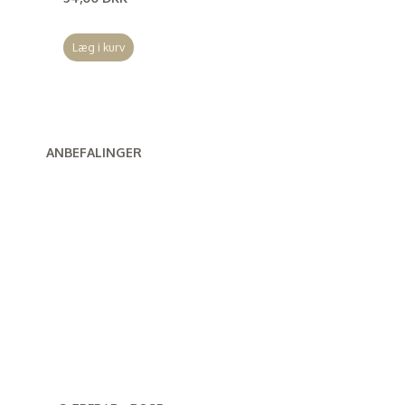
(
43,20 DKK
)
Læg i kurv
ANBEFALINGER