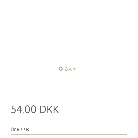
Zoom
54,00 DKK
(
43,20 DKK
)
One size: