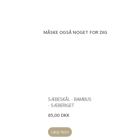
MÅSKE OGSÅ NOGET FOR DIG
SÆBESKÅL - BAMBUS
- SÆBERIGET
85,00 DKK
(
68,00 DKK
)
Læg i kurv