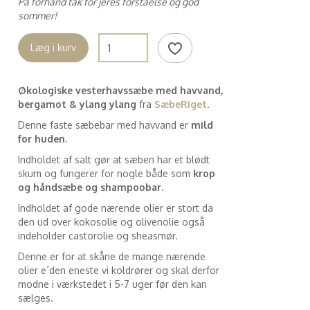
På forhånd tak for jeres forståelse og god
sommer!
Læg i kurv
Økologiske vesterhavssæbe med havvand,
bergamot & ylang ylang
fra
SæbeRiget
.
Denne faste sæbebar med havvand er
mild
for huden
.
Indholdet af salt gør at sæben har et blødt
skum og fungerer for nogle både som
krop
og håndsæbe og shampoobar
.
Indholdet af gode nærende olier er stort da
den ud over kokosolie og olivenolie også
indeholder castorolie og sheasmør.
Denne er for at skåne de mange nærende
olier e´den eneste vi koldrører og skal derfor
modne i værkstedet i 5-7 uger før den kan
sælges.