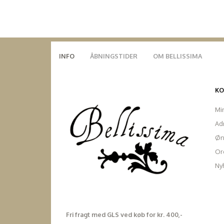
INFO
ÅBNINGSTIDER
OM BELLISSIMA
K
Mi
Ad
Øn
Ord
Ny
Fri fragt med GLS ved køb for kr. 400,-