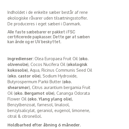
Indholdet i de enkelte sæber består af rene
økologiske råvarer uden tilsætningsstoffer.
De produceres i eget sæberi i Danmark.
Alle faste sæbebarer er pakket i FSC
certificerede papkasser. Dette gør at sæben
kan ånde og er UV beskyttet.
Ingredienser:
Olea Europaea Fruit Oil (
øko.
olivenolie
), Cocos Nucifera Oil (
økologisk
kokosolie
), Aqua, Ricinus Communis Seed Oil
(
øko. castor olie
), Sodium Hydroxide,
Butyrospermum Parkii Butter (
øko.
shearsmør
), Citrus aurantium bergamia Fruit
Oil (
øko. Bergamot olie
), Cananga Odorata
Flower Oil
(øko. Ylang ylang olie
),
Benzylbenzoat, farnesol, linalool,
benzylsalicylat, geraniol, eugenol, limonene,
citral & citronellol.
Holdbarhed efter åbning 6 måneder.