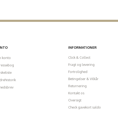
ONTO
INFORMATIONER
Click & Collect
n konto
Fragt og levering
ressebog
Fortrolighed
skeliste
Betingelser & Vilkår
rehistorik
Returnering
hedsbrev
Kontakt os
Oversigt
Check gavekort saldo