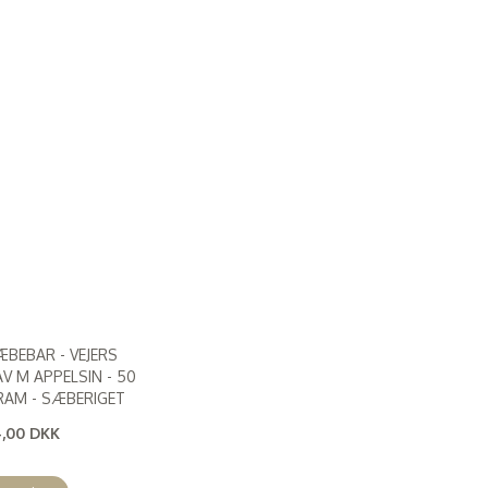
ÆBEBAR - VEJERS
AV M APPELSIN - 50
RAM - SÆBERIGET
4,00 DKK
7,20 DKK
)