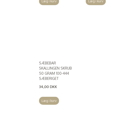
Læg i kurv
Læg i kurv
SÆBEBAR
SKALLINGEN SKRUB
50 GRAM 100-444
SÆBERIGET
34,00 DKK
(
27,20 DKK
)
Læg i kurv