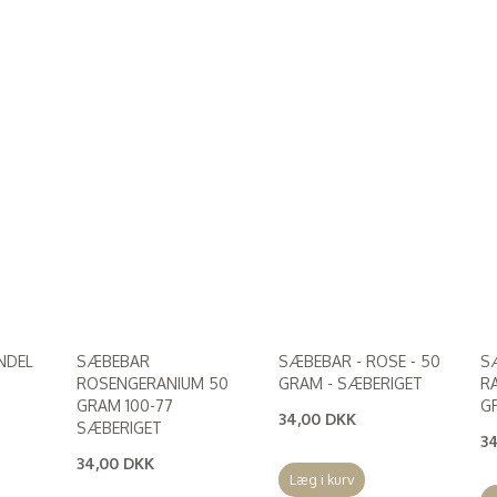
NDEL
SÆBEBAR
SÆBEBAR - ROSE - 50
S
ROSENGERANIUM 50
GRAM - SÆBERIGET
R
GRAM 100-77
G
34,00 DKK
SÆBERIGET
(
27,20 DKK
)
3
(
2
34,00 DKK
Læg i kurv
(
27,20 DKK
)