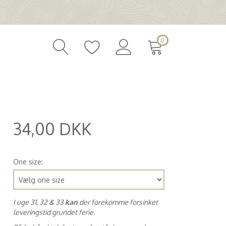
0
34,00 DKK
(
27,20 DKK
)
One size:
I uge 31, 32 & 33
kan
der forekomme forsinket
leveringstid grundet ferie.