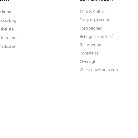
Click & Collect
n konto
Fragt og levering
ressebog
Fortrolighed
skeliste
Betingelser & Vilkår
rehistorik
Returnering
hedsbrev
Kontakt os
Oversigt
Check gavekort saldo