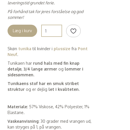
leveringstid grundet ferie.
På forhånd tak for jeres forståelse og god
sommer!
Læg i kurv
Skøn
tunika
til kvinder i
plussize
fra
Pont
Neuf
.
Tunikaen har
rund hals med fin knap
detalje
,
3/4 lange ærmer
og
lommer i
sidesømmen
.
Tunikaens stof har en smuk stribet
struktur
og er dejlig
let i kvaliteten
.
Materiale
: 57% Viskose, 42% Polyester, 1%
Elastane.
Vaskeanvisning
: 30 grader med vrangen ud,
kan stryges på 1, på vrangen.