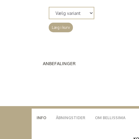
(
640,00 DKK
)
Læg i kurv
ANBEFALINGER
INFO
ÅBNINGSTIDER
OM BELLISSIMA
K