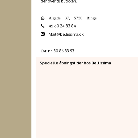
der over til butikken.
Algade 37, 5750 Ringe
45 60 24 83 84
Mail@bellissima.dk
Cvr. nr. 30 85 33 93
Specielle åbningstider hos Bellissima