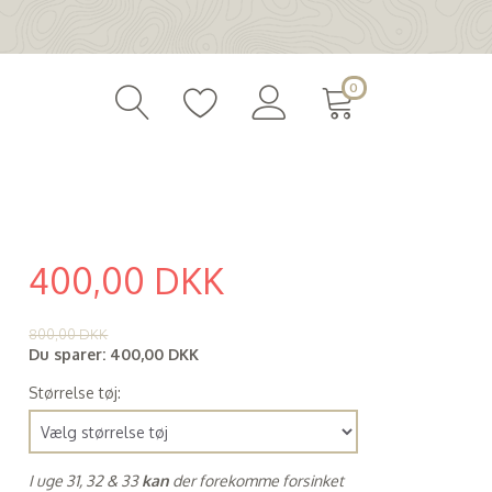
0
400,00 DKK
(
320,00 DKK
)
800,00 DKK
Du sparer:
400,00 DKK
Størrelse tøj:
I uge 31, 32 & 33
kan
der forekomme forsinket