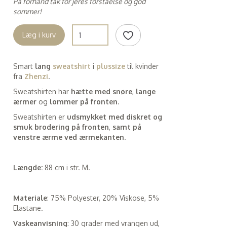
På forhånd tak for jeres forståelse og god
sommer!
Læg i kurv
Smart
lang
sweatshirt
i
plussize
til kvinder
fra
Zhenzi
.
Sweatshirten har
hætte med snøre
,
lange
ærmer
og
lommer på fronten
.
Sweatshirten er
udsmykket med diskret og
smuk brodering på fronten
,
samt på
venstre ærme ved ærmekanten
.
Længde:
88 cm i str. M.
Materiale
: 75% Polyester, 20% Viskose, 5%
Elastane.
Vaskeanvisning
: 30 grader med vrangen ud,