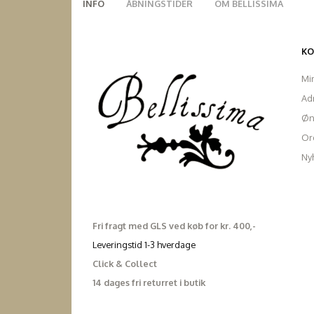
INFO
ÅBNINGSTIDER
OM BELLISSIMA
K
Mi
Ad
Øn
Ord
Ny
Fri fragt med GLS ved køb for kr. 400,-
Leveringstid 1-3 hverdage
Click & Collect
14 dages fri returret i butik