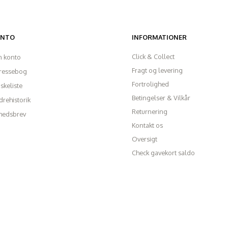
ONTO
INFORMATIONER
Click & Collect
n konto
Fragt og levering
ressebog
Fortrolighed
skeliste
Betingelser & Vilkår
rehistorik
Returnering
hedsbrev
Kontakt os
Oversigt
Check gavekort saldo