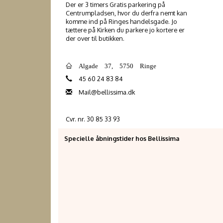
Der er 3 timers Gratis parkering på
Centrumpladsen, hvor du derfra nemt kan
komme ind på Ringes handelsgade. Jo
tættere på Kirken du parkere jo kortere er
der over til butikken.
Algade 37, 5750 Ringe
45 60 24 83 84
Mail@bellissima.dk
Cvr. nr. 30 85 33 93
Specielle åbningstider hos Bellissima