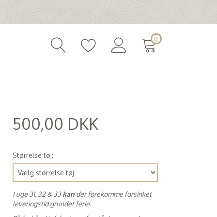
0
500,00 DKK
(
400,00 DKK
)
Størrelse tøj:
I uge 31, 32 & 33
kan
der forekomme forsinket
leveringstid grundet ferie.