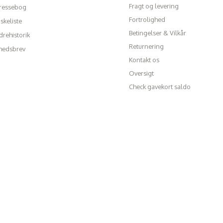
Fragt og levering
ressebog
Fortrolighed
skeliste
Betingelser & Vilkår
rehistorik
Returnering
hedsbrev
Kontakt os
Oversigt
Check gavekort saldo