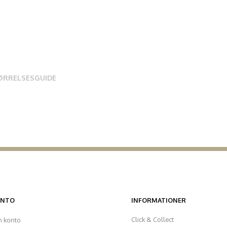
ØRRELSESGUIDE
ONTO
INFORMATIONER
Click & Collect
n konto