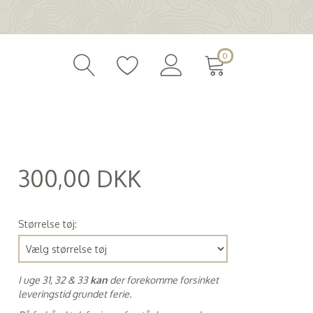
0
300,00 DKK
(
240,00 DKK
)
Størrelse tøj:
I uge 31, 32 & 33
kan
der forekomme forsinket
leveringstid grundet ferie.