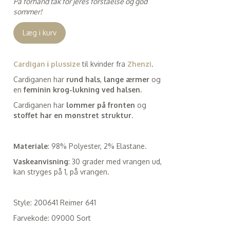
På forhånd tak for jeres forståelse og god
sommer!
Læg i kurv
Cardigan
i
plussize
til kvinder fra
Zhenzi
.
Cardiganen har
rund hals
,
lange ærmer
og
en
feminin krog-lukning ved halsen
.
Cardiganen har
lommer på fronten
og
stoffet har en mønstret struktur
.
Materiale
: 98% Polyester, 2% Elastane.
Vaskeanvisning
: 30 grader med vrangen ud,
kan stryges på 1, på vrangen.
Style: 200641 Reimer 641
Farvekode: 09000 Sort