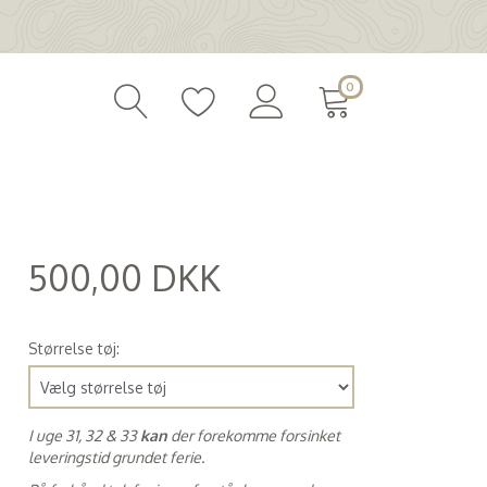
0
500,00 DKK
(
400,00 DKK
)
Størrelse tøj:
I uge 31, 32 & 33
kan
der forekomme forsinket
leveringstid grundet ferie.