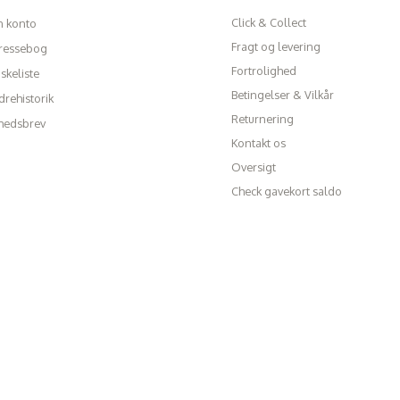
Click & Collect
n konto
Fragt og levering
ressebog
Fortrolighed
skeliste
Betingelser & Vilkår
rehistorik
Returnering
hedsbrev
Kontakt os
Oversigt
Check gavekort saldo