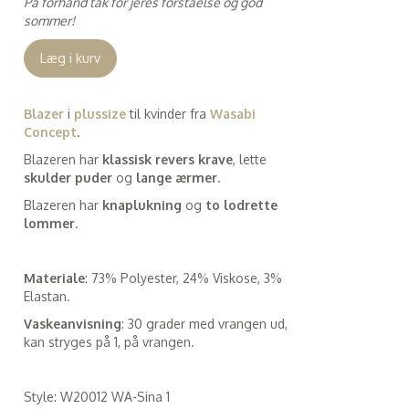
På forhånd tak for jeres forståelse og god
sommer!
Læg i kurv
Blazer
i
plussize
til kvinder fra
Wasabi
Concept
.
Blazeren har
klassisk revers krave
, lette
skulder puder
og
lange ærmer
.
Blazeren har
knaplukning
og
to lodrette
lommer
.
Materiale
: 73% Polyester, 24% Viskose, 3%
Elastan.
Vaskeanvisning
: 30 grader med vrangen ud,
kan stryges på 1, på vrangen.
Style: W20012 WA-Sina 1