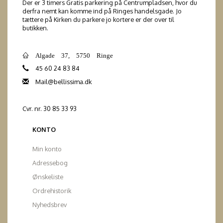
Der er 3 timers Gratis parkering på Centrumpladsen, hvor du
derfra nemt kan komme ind på Ringes handelsgade. Jo
tættere på Kirken du parkere jo kortere er der over til
butikken.
Algade 37, 5750 Ringe
45 60 24 83 84
Mail@bellissima.dk
Cvr. nr. 30 85 33 93
KONTO
Min konto
Adressebog
Ønskeliste
Ordrehistorik
Nyhedsbrev