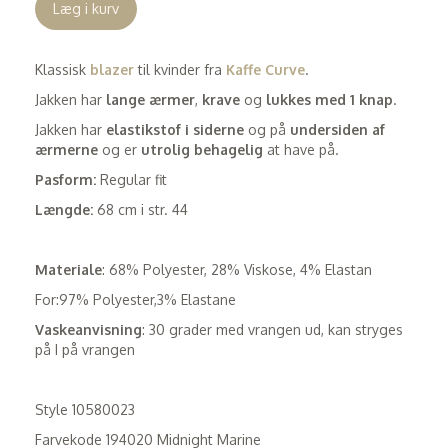
Læg i kurv
Klassisk
blazer
til kvinder fra
Kaffe Curve
.
Jakken har
lange ærmer
,
krave
og
lukkes med 1 knap
.
Jakken har
elastikstof i siderne
og på
undersiden af
ærmerne
og er
utrolig behagelig
at have på.
Pasform:
Regular fit
Længde:
68 cm i str. 44
Materiale
: 68% Polyester, 28% Viskose, 4% Elastan
For:97% Polyester,3% Elastane
Vaskeanvisning
: 30 grader med vrangen ud, kan stryges
på I på vrangen
Style 10580023
Farvekode 194020 Midnight Marine