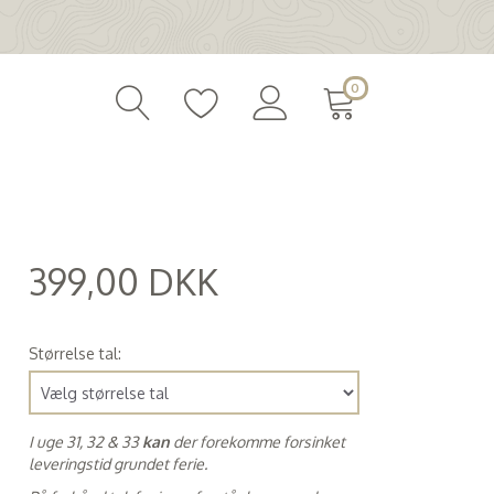
0
399,00 DKK
(
319,20 DKK
)
Størrelse tal:
I uge 31, 32 & 33
kan
der forekomme forsinket
leveringstid grundet ferie.