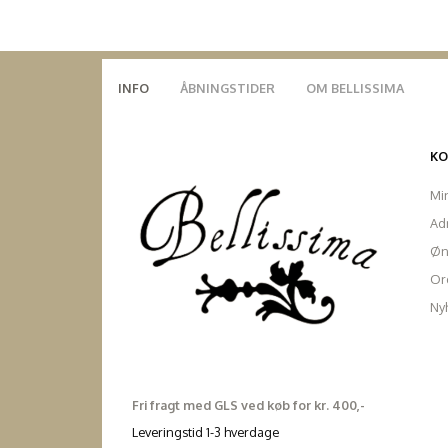
INFO
ÅBNINGSTIDER
OM BELLISSIMA
K
Mi
Ad
Øn
Ord
Ny
Fri fragt med GLS ved køb for kr. 400,-
Leveringstid 1-3 hverdage