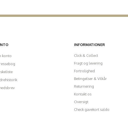
ONTO
INFORMATIONER
Click & Collect
n konto
Fragt og levering
ressebog
Fortrolighed
skeliste
Betingelser & Vilkår
rehistorik
Returnering
hedsbrev
Kontakt os
Oversigt
Check gavekort saldo