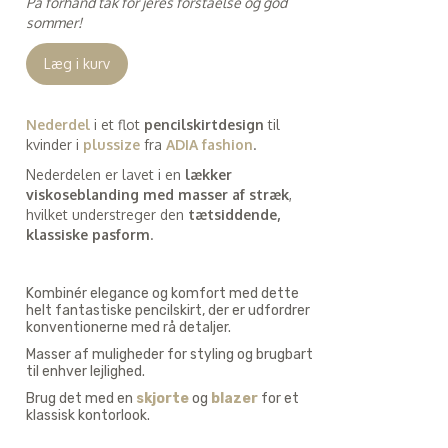
På forhånd tak for jeres forståelse og god
sommer!
Læg i kurv
Nederdel
i et flot
pencilskirtdesign
til
kvinder i
plussize
fra
ADIA fashion
.
Nederdelen er lavet i en
lækker
viskoseblanding med masser af stræk
,
hvilket understreger den
tætsiddende,
klassiske pasform
.
Kombinér elegance og komfort med dette
helt fantastiske pencilskirt, der er udfordrer
konventionerne med rå detaljer.
Masser af muligheder for styling og brugbart
til enhver lejlighed.
Brug det med en
skjorte
og
blazer
for et
klassisk kontorlook.