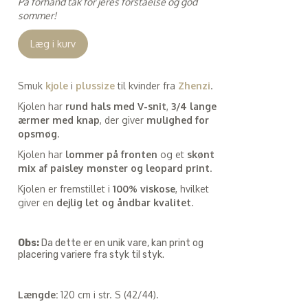
På forhånd tak for jeres forståelse og god
sommer!
Læg i kurv
Smuk
kjole
i
plussize
til kvinder fra
Zhenzi
.
Kjolen har
rund hals med V-snit
,
3/4 lange
ærmer med knap
, der giver
mulighed for
opsmøg
.
Kjolen har
lommer på fronten
og et
skønt
mix af paisley mønster og leopard print
.
Kjolen er fremstillet i
100% viskose
, hvilket
giver en
dejlig let og åndbar kvalitet
.
Obs:
Da dette er en unik vare, kan print og
placering variere fra styk til styk.
Længde:
120 cm i str. S (42/44).