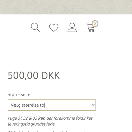
0
500,00 DKK
(
400,00 DKK
)
Størrelse tøj:
I uge 31, 32 & 33
kan
der forekomme forsinket
leveringstid grundet ferie.