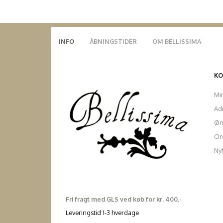
INFO
ÅBNINGSTIDER
OM BELLISSIMA
K
Mi
Ad
Øn
Ord
Ny
Fri fragt med GLS ved køb for kr. 400,-
Leveringstid 1-3 hverdage