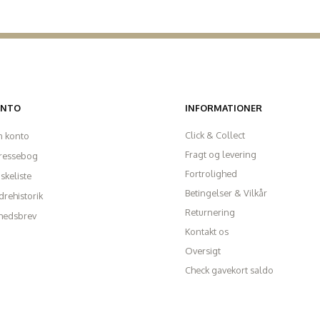
ONTO
INFORMATIONER
Click & Collect
n konto
Fragt og levering
ressebog
Fortrolighed
skeliste
Betingelser & Vilkår
rehistorik
Returnering
hedsbrev
Kontakt os
Oversigt
Check gavekort saldo