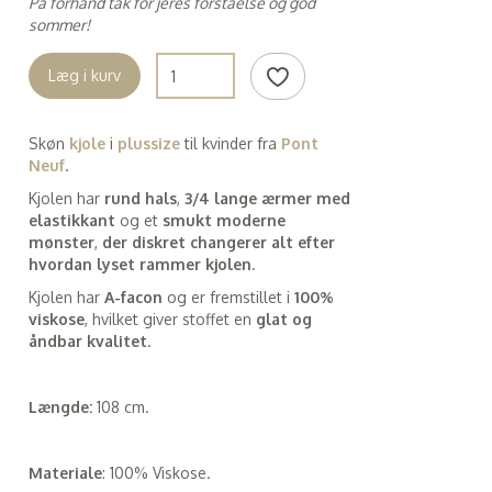
På forhånd tak for jeres forståelse og god
sommer!
Læg i kurv
Skøn
kjole
i
plussize
til kvinder fra
Pont
Neuf
.
Kjolen har
rund hals
,
3/4 lange ærmer med
elastikkant
og et
smukt moderne
mønster
,
der diskret changerer alt efter
hvordan lyset rammer kjolen
.
Kjolen har
A-facon
og er fremstillet i
100%
viskose
, hvilket giver stoffet en
glat og
åndbar kvalitet
.
Længde:
108 cm.
Materiale
: 100% Viskose.