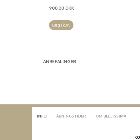
900,00 DKK
(
720,00 DKK
)
Læg i kurv
ANBEFALINGER
INFO
ÅBNINGSTIDER
OM BELLISSIMA
K