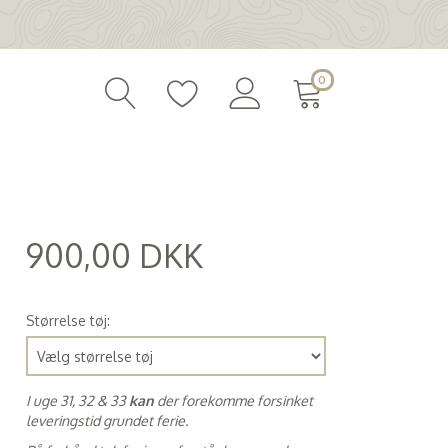
0
900,00 DKK
(
720,00 DKK
)
Størrelse tøj:
I uge 31, 32 & 33
kan
der forekomme forsinket
leveringstid grundet ferie.