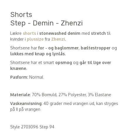
Shorts
Step - Demin - Zhenzi
Lækre
shorts
i
stonewashed denim
med
stretch
til
kvinder i
plussize
fra
Zhenzi
.
Shortsene har
for - og baglommer
,
bæltestropper
og
lukkes med knap og lynlås
.
Shortsene har et smart
opsmøg
og
går til lige over
knæene
.
Pasform:
Normal
Materiale
: 70% Bomuld, 27% Polyester, 3% Elastane
Vaskeanvisning
: 40 grader med vrangen ud, kan stryges
på II på vrangen
Style 2703096 Step 94