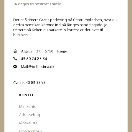
14 dages fri returret i butik
Der er 3 timers Gratis parkering på Centrumpladsen, hvor du
derfra nemt kan komme ind på Ringes handelsgade. Jo
tættere på Kirken du parkere jo kortere er der over til
butikken.
Algade 37, 5750 Ringe
45 60 24 83 84
Mail@bellissima.dk
Cvr. nr. 30 85 33 93
KONTO
Min konto
Adressebog
Ønskeliste
Ordrehistorik