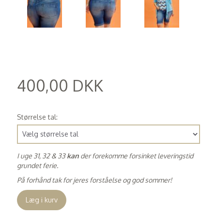
400,00 DKK
(
320,00 DKK
)
Størrelse tal:
I uge 31, 32 & 33
kan
der forekomme forsinket leveringstid
grundet ferie.
På forhånd tak for jeres forståelse og god sommer!
Læg i kurv