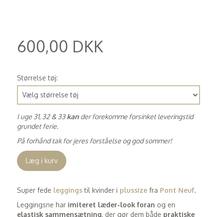
600,00 DKK
(
480,00 DKK
)
Størrelse tøj:
I uge 31, 32 & 33
kan
der forekomme forsinket leveringstid
grundet ferie.
På forhånd tak for jeres forståelse og god sommer!
Læg i kurv
Super fede
leggings
til kvinder i
plussize
fra
Pont Neuf
.
Leggingsne har
imiteret læder-look foran
og en
elastisk sammensætning
, der gør dem både
praktiske