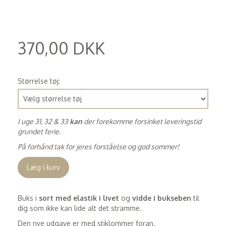
370,00 DKK
(
296,00 DKK
)
Størrelse tøj:
I uge 31, 32 & 33
kan
der forekomme forsinket leveringstid
grundet ferie.
På forhånd tak for jeres forståelse og god sommer!
Læg i kurv
Buks i
sort med elastik i livet
og
vidde i bukseben
til
dig som ikke kan lide alt det stramme.
Den nye udgave er med stiklommer foran.