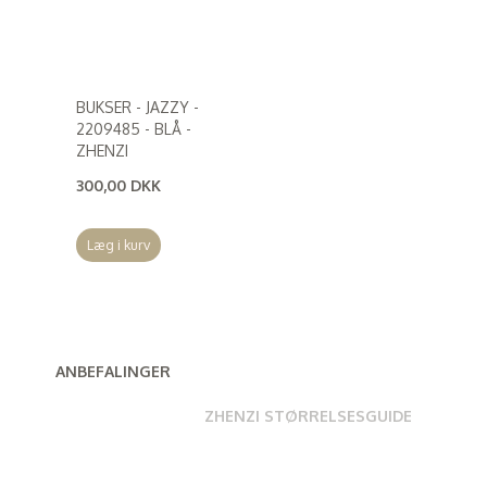
BUKSER - JAZZY -
2209485 - BLÅ -
ZHENZI
300,00 DKK
(
240,00 DKK
)
Læg i kurv
ANBEFALINGER
ZHENZI STØRRELSESGUIDE