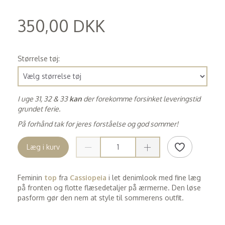
350,00 DKK
(
280,00 DKK
)
Størrelse tøj:
I uge 31, 32 & 33
kan
der forekomme forsinket leveringstid
grundet ferie.
På forhånd tak for jeres forståelse og god sommer!
Læg i kurv
Feminin
top
fra
Cassiopeia
i let denimlook med fine læg
på fronten og flotte flæsedetaljer på ærmerne. Den løse
pasform gør den nem at style til sommerens outfit.