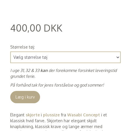
400,00 DKK
(
320,00 DKK
)
Størrelse tøj:
I uge 31, 32 & 33
kan
der forekomme forsinket leveringstid
grundet ferie.
På forhånd tak for jeres forståelse og god sommer!
Læg i kurv
Elegant
skjorte
i
plussize
fra
Wasabi Concept
i et
klassisk hvid farve. Skjorten har elegant skjult
knaplukning, klassisk krave og lange ærmer med