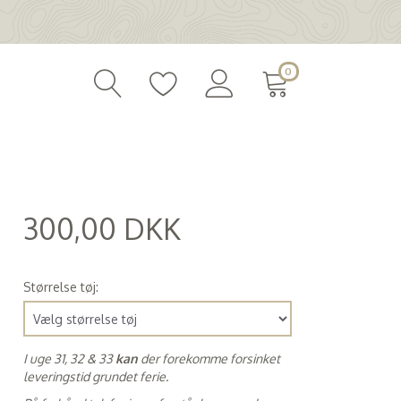
0
300,00 DKK
(
240,00 DKK
)
Størrelse tøj:
I uge 31, 32 & 33
kan
der forekomme forsinket
leveringstid grundet ferie.