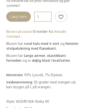
På forhånd tak for jeres forståelse og god
sommer!
Læg i kurv
Bluse
i
plussize
til kvinder fra
Wasabi
Concept
.
Blusen har
rund hals med V-snit
og
feminin
stolpelukning med flæsekant
.
Blusen har
lange ærmer
,
elastikkant
forneden
og er
dejlig blød i kvaliteten
.
Materiale
: 93% Lyocell, 7% Elastan.
Vaskeanvisning
: 30 grader med vrangen ud,
kan stryges på 1, på vrangen.
Style: W20411 WA-Stella 40