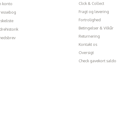
Click & Collect
n konto
Fragt og levering
ressebog
Fortrolighed
skeliste
Betingelser & Vilkår
rehistorik
Returnering
hedsbrev
Kontakt os
Oversigt
Check gavekort saldo