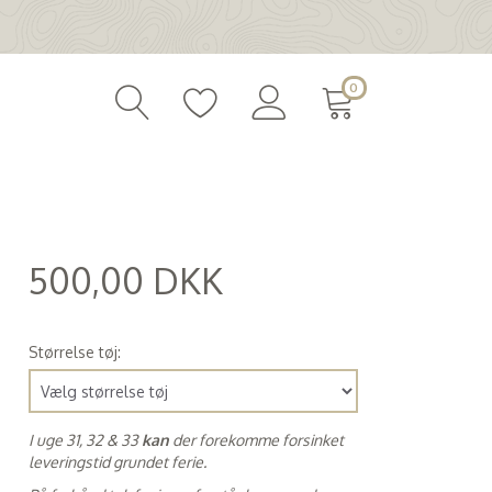
0
500,00 DKK
(
400,00 DKK
)
Størrelse tøj:
I uge 31, 32 & 33
kan
der forekomme forsinket
leveringstid grundet ferie.