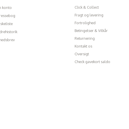
Click & Collect
n konto
Fragt og levering
ressebog
Fortrolighed
skeliste
Betingelser & Vilkår
rehistorik
Returnering
hedsbrev
Kontakt os
Oversigt
Check gavekort saldo