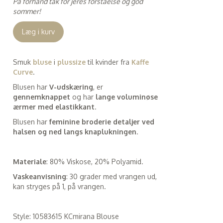
På forhånd tak for jeres forståelse og god
sommer!
Læg i kurv
Smuk
bluse
i
plussize
til kvinder fra
Kaffe
Curve
.
Blusen har
V-udskæring
, er
gennemknappet
og har
lange voluminøse
ærmer med elastikkant
.
Blusen har
feminine broderie detaljer ved
halsen og ned langs knaplukningen
.
Materiale
: 80% Viskose, 20% Polyamid.
Vaskeanvisning
: 30 grader med vrangen ud,
kan stryges på 1, på vrangen.
Style: 10583615 KCmirana Blouse