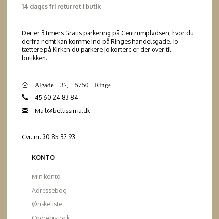
14 dages fri returret i butik
Der er 3 timers Gratis parkering på Centrumpladsen, hvor du
derfra nemt kan komme ind på Ringes handelsgade. Jo
tættere på Kirken du parkere jo kortere er der over til
butikken.
Algade 37, 5750 Ringe
45 60 24 83 84
Mail@bellissima.dk
Cvr. nr. 30 85 33 93
KONTO
Min konto
Adressebog
Ønskeliste
Ordrehistorik