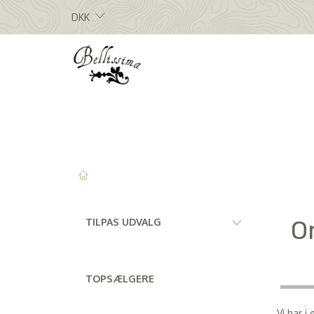
DKK
Skifte
O
TILPAS UDVALG
filter
TOPSÆLGERE
Vi har i