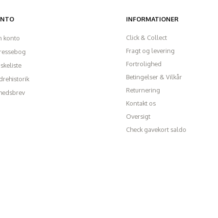
ONTO
INFORMATIONER
Click & Collect
n konto
Fragt og levering
ressebog
Fortrolighed
skeliste
Betingelser & Vilkår
rehistorik
Returnering
hedsbrev
Kontakt os
Oversigt
Check gavekort saldo