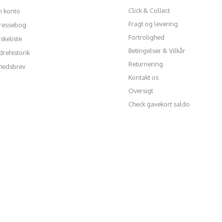
Click & Collect
n konto
Fragt og levering
ressebog
Fortrolighed
skeliste
Betingelser & Vilkår
rehistorik
Returnering
hedsbrev
Kontakt os
Oversigt
Check gavekort saldo