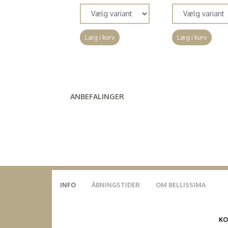
Læg i kurv
Læg i kurv
ANBEFALINGER
INFO
ÅBNINGSTIDER
OM BELLISSIMA
K