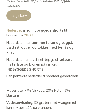
På forhånd tak for jeres forståelse og god
sommer!
Læg i kurv
Nederdel
med indbyggede shorts
til
kvinder fra
ZE-ZE
.
Nederdelen har
lommer foran og bagpå
,
bæltestropper
og
lukkes med lynlås og
knap
.
Nederdelen er lavet i et dejligt
strækbart
materiale
og kronen på værket:
INDBYGGEDE SHORTS
!
Den perfekte nederdel til sommer garderoben.
Materiale
: 77% Viskose, 20% Nylon, 3%
Elastane.
Vaskeanvisning
: 30 grader med vrangen ud,
kan stryges på 1, på vrangen.