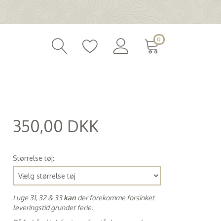
0
350,00 DKK
(
280,00 DKK
)
Størrelse tøj:
I uge 31, 32 & 33
kan
der forekomme forsinket
leveringstid grundet ferie.