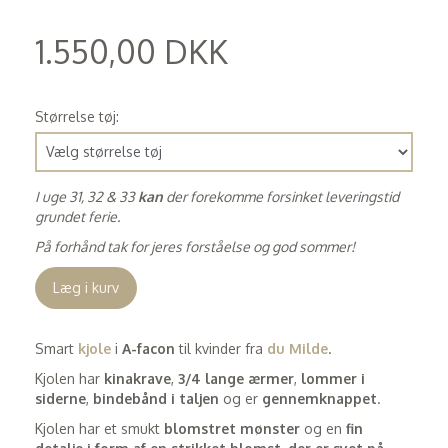
1.550,00 DKK
(
1.240,00 DKK
)
Størrelse tøj:
I uge 31, 32 & 33
kan
der forekomme forsinket leveringstid
grundet ferie.
På forhånd tak for jeres forståelse og god sommer!
Læg i kurv
Smart
kjole
i
A-facon
til kvinder fra
du Milde
.
Kjolen har
kinakrave
,
3/4 lange ærmer
,
lommer i
siderne
,
bindebånd i taljen
og er
gennemknappet
.
Kjolen har et smukt
blomstret mønster
og en
fin