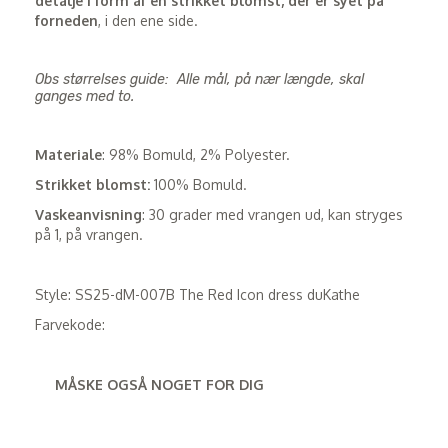
detalje
i form af en strikket blomst, der er syet på
forneden
, i den ene side.
Obs størrelses guide: Alle mål, på nær længde, skal
ganges med to.
Materiale
: 98% Bomuld, 2% Polyester.
Strikket blomst:
100% Bomuld.
Vaskeanvisning
: 30 grader med vrangen ud, kan stryges
på 1, på vrangen.
Style: SS25-dM-007B The Red Icon dress duKathe
Farvekode:
MÅSKE OGSÅ NOGET FOR DIG