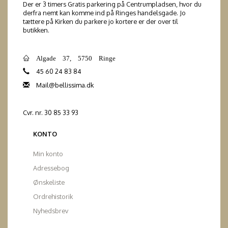
Der er 3 timers Gratis parkering på Centrumpladsen, hvor du
derfra nemt kan komme ind på Ringes handelsgade. Jo
tættere på Kirken du parkere jo kortere er der over til
butikken.
Algade 37, 5750 Ringe
45 60 24 83 84
Mail@bellissima.dk
Cvr. nr. 30 85 33 93
KONTO
Min konto
Adressebog
Ønskeliste
Ordrehistorik
Nyhedsbrev