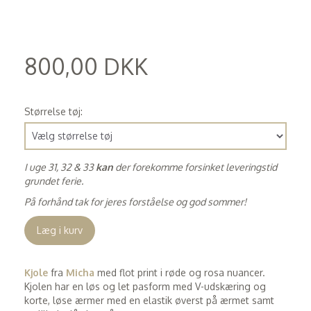
800,00 DKK
(
640,00 DKK
)
Størrelse tøj:
I uge 31, 32 & 33
kan
der forekomme forsinket leveringstid
grundet ferie.
På forhånd tak for jeres forståelse og god sommer!
Læg i kurv
Kjole
fra
Micha
med flot print i røde og rosa nuancer.
Kjolen har en løs og let pasform med V-udskæring og
korte, løse ærmer med en elastik øverst på ærmet samt