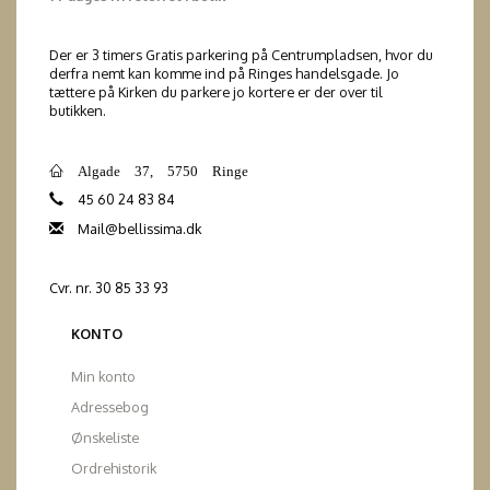
Der er 3 timers Gratis parkering på Centrumpladsen, hvor du
derfra nemt kan komme ind på Ringes handelsgade. Jo
tættere på Kirken du parkere jo kortere er der over til
butikken.
Algade 37, 5750 Ringe
45 60 24 83 84
Mail@bellissima.dk
Cvr. nr. 30 85 33 93
KONTO
Min konto
Adressebog
Ønskeliste
Ordrehistorik