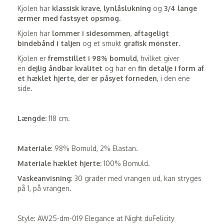
Kjolen har
klassisk krave
,
lynlåslukning
og
3/4 lange
ærmer med fastsyet opsmøg
.
Kjolen har
lommer i sidesømmen
,
aftageligt
bindebånd i taljen
og et smukt
grafisk mønster
.
Kjolen er
fremstillet i 98% bomuld
, hvilket giver
en
dejlig åndbar kvalitet
og har en
fin detalje
i form af
et hæklet hjerte, der er påsyet forneden
, i den ene
side.
Længde:
118 cm.
Materiale
: 98% Bomuld, 2% Elastan.
Materiale hæklet hjerte:
100% Bomuld.
Vaskeanvisning
: 30 grader med vrangen ud, kan stryges
på 1, på vrangen.
Style: AW25-dm-019 Elegance at Night duFelicity