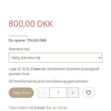
800,00 DKK
(
640,00 DKK
)
1.550,00 DKK
Du sparer:
750,00 DKK
Størrelse tøj:
I uge 31, 32 & 33
kan
der forekomme forsinket leveringstid
grundet ferie.
På forhånd tak for jeres forståelse og god sommer!
Læg i kurv
Skjortekjole
til kvinder fra
du Milde
.