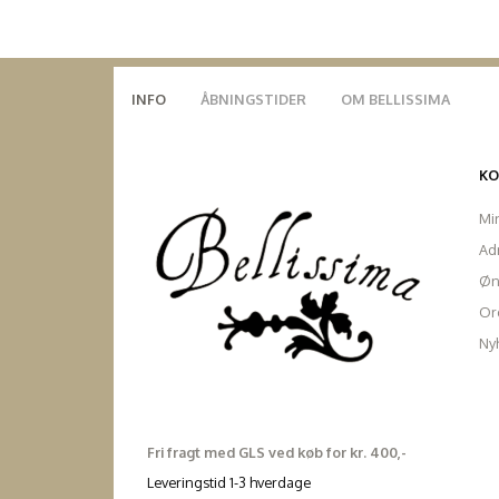
INFO
ÅBNINGSTIDER
OM BELLISSIMA
K
Mi
Ad
Øn
Ord
Ny
Fri fragt med GLS ved køb for kr. 400,-
Leveringstid 1-3 hverdage