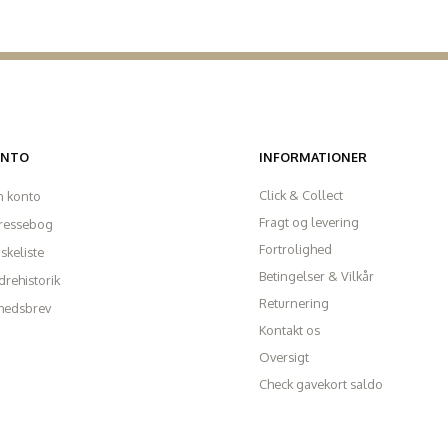
ONTO
INFORMATIONER
Click & Collect
n konto
Fragt og levering
ressebog
Fortrolighed
skeliste
Betingelser & Vilkår
rehistorik
Returnering
hedsbrev
Kontakt os
Oversigt
Check gavekort saldo