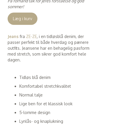
På forhånd tak for jeres forståelse og god
sommer!
Læg i kurv
Jeans
fra
ZE-ZE
,
i en tidløsblå denim, der
passer perfekt til både hverdag og pænere
outfits. Jeansene har en behagelig pasform
med stretch, som sikrer god komfort hele
dagen.
Tidløs blå denim
Komfortabel stretchkvalitet
Normal talje
Lige ben for et klassisk look
5-lomme design
Lynlås- og knaplukning