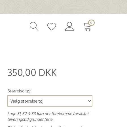
0
350,00 DKK
(
280,00 DKK
)
Størrelse tøj:
I uge 31, 32 & 33
kan
der forekomme forsinket
leveringstid grundet ferie.