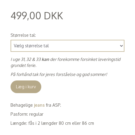
499,00 DKK
(
399,20 DKK
)
Størrelse tal:
I uge 31, 32 & 33
kan
der forekomme forsinket leveringstid
grundet ferie.
På forhånd tak for jeres forståelse og god sommer!
Læg i kurv
Behagelige
jeans
fra ASP.
Pasform: regular
Længde: fås i 2 længder 80 cm eller 86 cm