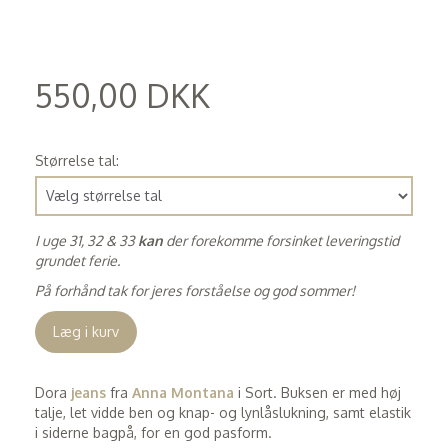
550,00 DKK
(
440,00 DKK
)
Størrelse tal:
I uge 31, 32 & 33
kan
der forekomme forsinket leveringstid
grundet ferie.
På forhånd tak for jeres forståelse og god sommer!
Læg i kurv
Dora
jeans
fra
Anna Montana
i Sort. Buksen er med høj
talje, let vidde ben og knap- og lynlåslukning, samt elastik
i siderne bagpå, for en god pasform.