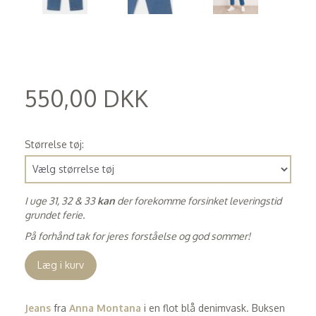
550,00 DKK
(
440,00 DKK
)
Størrelse tøj:
I uge 31, 32 & 33
kan
der forekomme forsinket leveringstid
grundet ferie.
På forhånd tak for jeres forståelse og god sommer!
Læg i kurv
Jeans
fra
Anna Montana
i en flot blå denimvask. Buksen