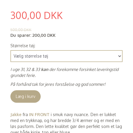
300,00 DKK
(
240,00 DKK
)
500,00 DKK
Du sparer:
200,00 DKK
Størrelse tøj:
I uge 31, 32 & 33
kan
der forekomme forsinket leveringstid
grundet ferie.
På forhånd tak for jeres forståelse og god sommer!
Læg i kurv
Jakke
fra
IN FRONT
i smuk navy nuance. Den er lukket
med en trykknap, og har bredde 3/4 ærmer og er med en
løs pasform. Den lette kvalitet gør den perfekt som et lag
over både kjole, top eller bluse.