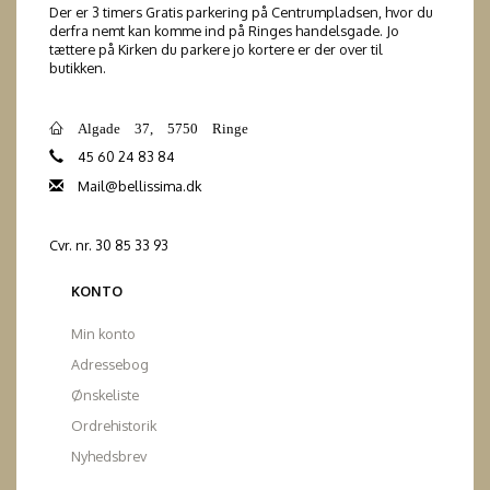
Der er 3 timers Gratis parkering på Centrumpladsen, hvor du
derfra nemt kan komme ind på Ringes handelsgade. Jo
tættere på Kirken du parkere jo kortere er der over til
butikken.
Algade 37, 5750 Ringe
45 60 24 83 84
Mail@bellissima.dk
Cvr. nr. 30 85 33 93
KONTO
Min konto
Adressebog
Ønskeliste
Ordrehistorik
Nyhedsbrev