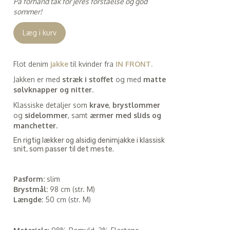
På forhånd tak for jeres forståelse og god
sommer!
Læg i kurv
Flot denim
jakke
til kvinder fra
IN FRONT.
Jakken er med
stræk i stoffet
og med
matte
sølvknapper og nitter
.
Klassiske detaljer som
krave
,
brystlommer
og
sidelommer
, samt
ærmer med slids og
manchetter
.
En rigtig lækker og alsidig denimjakke i klassisk
snit, som passer til det meste.
Pasform:
slim
Brystmål:
98 cm (str. M)
Længde:
50 cm (str. M)