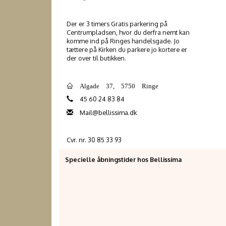
Der er 3 timers Gratis parkering på
Centrumpladsen, hvor du derfra nemt kan
komme ind på Ringes handelsgade. Jo
tættere på Kirken du parkere jo kortere er
der over til butikken.
Algade 37, 5750 Ringe
45 60 24 83 84
Mail@bellissima.dk
Cvr. nr. 30 85 33 93
Specielle åbningstider hos Bellissima