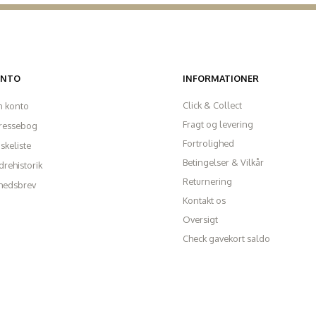
ONTO
INFORMATIONER
Click & Collect
n konto
Fragt og levering
ressebog
Fortrolighed
skeliste
Betingelser & Vilkår
rehistorik
Returnering
hedsbrev
Kontakt os
Oversigt
Check gavekort saldo