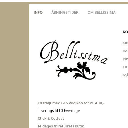
INFO
ÅBNINGSTIDER
OM BELLISSIMA
K
Mi
Ad
Øn
Ord
Ny
Fri fragt med GLS ved køb for kr. 400,-
Leveringstid 1-3 hverdage
Click & Collect
14 dages fri returret i butik