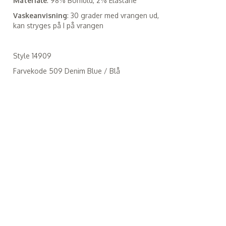
Materiale
: 98% Bomuld, 2% Elastane
Vaskeanvisning
: 30 grader med vrangen ud,
kan stryges på I på vrangen
Style 14909
Farvekode 509 Denim Blue / Blå