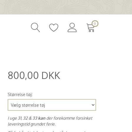
0
800,00 DKK
(
640,00 DKK
)
Størrelse tøj:
I uge 31, 32 & 33
kan
der forekomme forsinket
leveringstid grundet ferie.