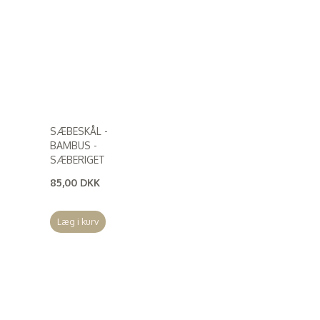
SÆBESKÅL -
BAMBUS -
SÆBERIGET
85,00 DKK
(
68,00 DKK
)
Læg i kurv