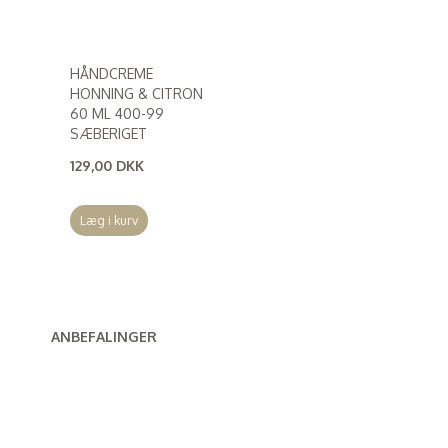
HÅNDCREME
HONNING & CITRON
60 ML 400-99
SÆBERIGET
129,00 DKK
(
103,20 DKK
)
Læg i kurv
ANBEFALINGER