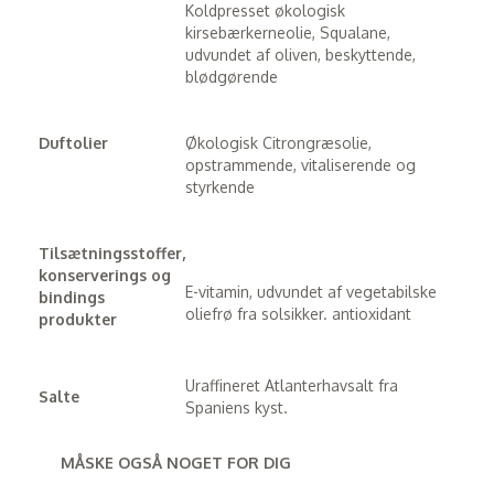
Koldpresset økologisk
kirsebærkerneolie,
Squalane,
udvundet af oliven, beskyttende,
blødgørende
Duftolier
Økologisk Citrongræsolie,
opstrammende, vitaliserende og
styrkende
Tilsætningsstoffer,
konserverings og
E-vitamin, udvundet af vegetabilske
bindings
oliefrø fra solsikker. anti
oxidant
produkter
Uraffineret Atlanterhavsalt fra
Salte
Spaniens kyst.
MÅSKE OGSÅ NOGET FOR DIG