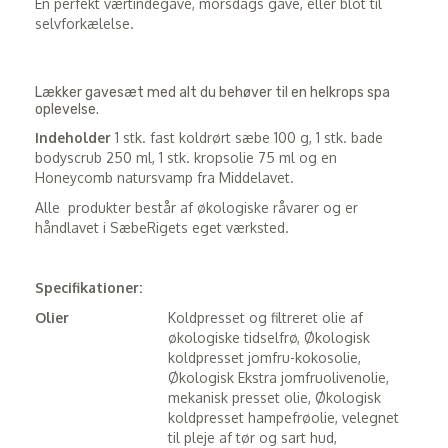
En perfekt værtindegave, morsdags gave, eller blot til
selvforkælelse.
Lækker gavesæt med alt du behøver til en helkrops spa
oplevelse.
Indeholder
1 stk. fast koldrørt sæbe 100 g, 1 stk. bade
bodyscrub 250 ml, 1 stk. kropsolie 75 ml og en
Honeycomb natursvamp fra Middelavet.
Alle produkter består af økologiske råvarer og er
håndlavet i SæbeRigets eget værksted.
Specifikationer:
Olier
Koldpresset og filtreret olie af
økologiske tidselfrø,
Økologisk
koldpresset jomfru-kokosolie,
Økologisk Ekstra jomfruolivenolie,
mekanisk presset olie,
Økologisk
koldpresset hampefrøolie, velegnet
til pleje af tør og sart hud,