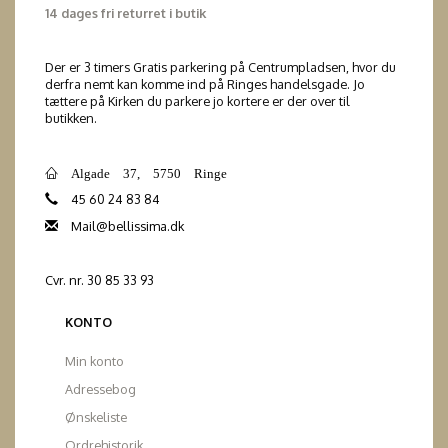
14 dages fri returret i butik
Der er 3 timers Gratis parkering på Centrumpladsen, hvor du
derfra nemt kan komme ind på Ringes handelsgade. Jo
tættere på Kirken du parkere jo kortere er der over til
butikken.
Algade 37, 5750 Ringe
45 60 24 83 84
Mail@bellissima.dk
Cvr. nr. 30 85 33 93
KONTO
Min konto
Adressebog
Ønskeliste
Ordrehistorik