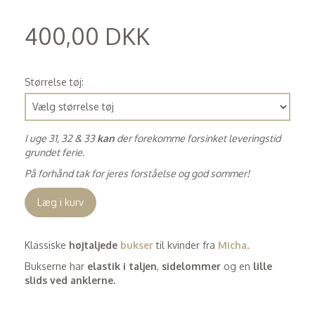
400,00 DKK
(
320,00 DKK
)
Størrelse tøj:
I uge 31, 32 & 33
kan
der forekomme forsinket leveringstid
grundet ferie.
På forhånd tak for jeres forståelse og god sommer!
Læg i kurv
Klassiske
højtaljede
bukser
til kvinder fra
Micha
.
Bukserne har
elastik i taljen
,
sidelommer
og en
lille
slids ved anklerne.