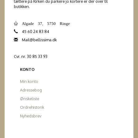
tættere på Kirken du parkere jo kortere er der over til
butikken.
Algade 37, 5750 Ringe
45 60 24 83 84
Mail@bellissima.dk
Cvr. nr. 30 85 33 93
KONTO
Min konto
Adressebog
Ønskeliste
Ordrehistorik
Nyhedsbrev