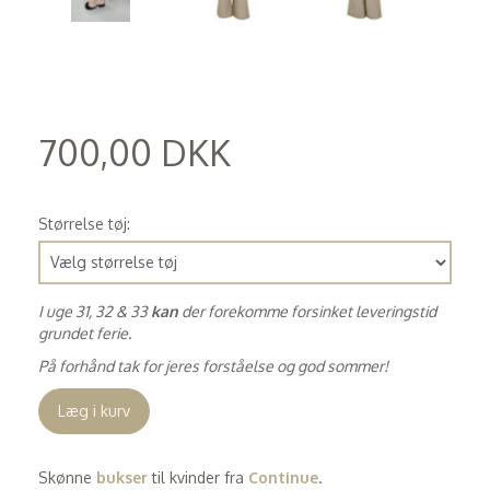
700,00 DKK
(
560,00 DKK
)
Størrelse tøj:
I uge 31, 32 & 33
kan
der forekomme forsinket leveringstid
grundet ferie.
På forhånd tak for jeres forståelse og god sommer!
Læg i kurv
Skønne
bukser
til kvinder fra
Continue
.