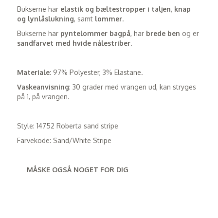
Bukserne har
elastik og bæltestropper i taljen
,
knap
og lynlåslukning
, samt
lommer
.
Bukserne har
pyntelommer
bagpå
, har
brede ben
og er
sandfarvet med hvide nålestriber
.
Materiale
: 97% Polyester, 3% Elastane.
Vaskeanvisning
: 30 grader med vrangen ud, kan stryges
på 1, på vrangen.
Style: 14752 Roberta sand stripe
Farvekode: Sand/White Stripe
MÅSKE OGSÅ NOGET FOR DIG