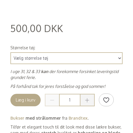
500,00 DKK
(
400,00 DKK
)
Størrelse tøj:
I uge 31, 32 & 33
kan
der forekomme forsinket leveringstid
grundet ferie.
På forhånd tak for jeres forståelse og god sommer!
Læg i kurv
Bukser
med strålommer
fra
Brandtex
.
Tilfør et elegant touch til dit look med disse lækre bukser,
som med deres
stretch
kvalitet er
behagelige og bløde