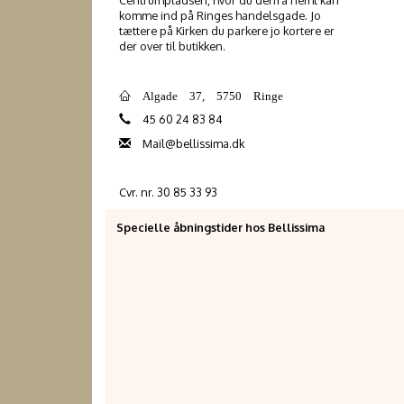
Centrumpladsen, hvor du derfra nemt kan
komme ind på Ringes handelsgade. Jo
tættere på Kirken du parkere jo kortere er
der over til butikken.
Algade 37, 5750 Ringe
45 60 24 83 84
Mail@bellissima.dk
Cvr. nr. 30 85 33 93
Specielle åbningstider hos Bellissima