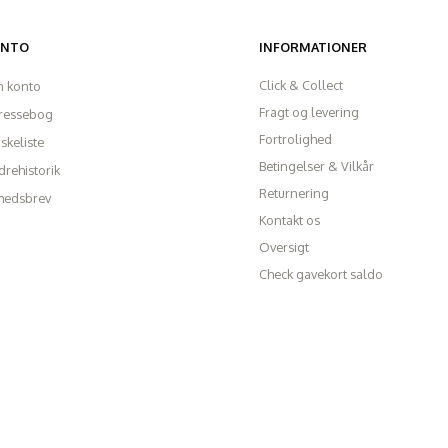
ONTO
INFORMATIONER
Click & Collect
n konto
Fragt og levering
ressebog
Fortrolighed
skeliste
Betingelser & Vilkår
rehistorik
Returnering
hedsbrev
Kontakt os
Oversigt
Check gavekort saldo