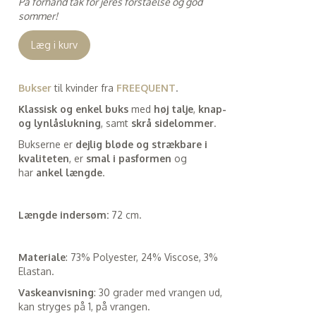
På forhånd tak for jeres forståelse og god
sommer!
Læg i kurv
Bukser
til kvinder fra
FREEQUENT
.
Klassisk og enkel buks
med
høj talje
,
knap-
og lynlåslukning
, samt
skrå sidelommer
.
Bukserne er
dejlig bløde og strækbare i
kvaliteten
, er
smal i pasformen
og
har
ankel længde
.
Længde indersøm:
72 cm.
Materiale
: 73% Polyester, 24% Viscose, 3%
Elastan.
Vaskeanvisning
: 30 grader med vrangen ud,
kan stryges på 1, på vrangen.