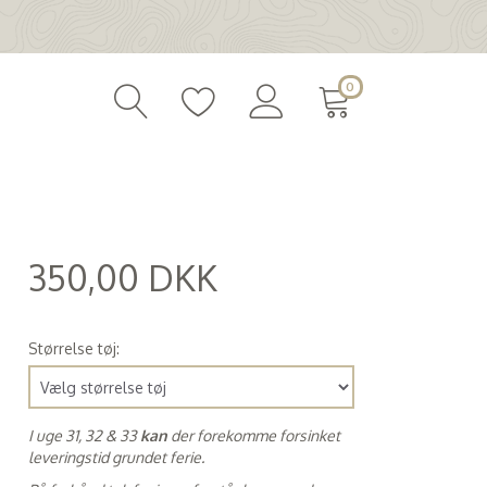
0
350,00 DKK
(
280,00 DKK
)
Størrelse tøj:
I uge 31, 32 & 33
kan
der forekomme forsinket
leveringstid grundet ferie.