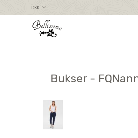
DKK
Bukser - FQNann