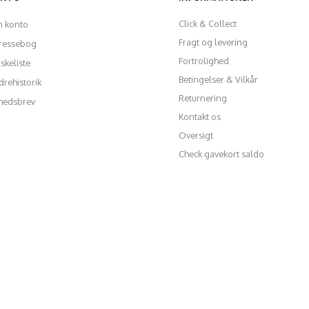
Click & Collect
n konto
Fragt og levering
ressebog
Fortrolighed
skeliste
Betingelser & Vilkår
rehistorik
Returnering
hedsbrev
Kontakt os
Oversigt
Check gavekort saldo