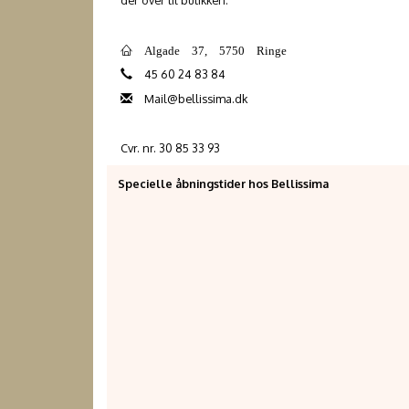
der over til butikken.
Algade 37, 5750 Ringe
45 60 24 83 84
Mail@bellissima.dk
Cvr. nr. 30 85 33 93
Specielle åbningstider hos Bellissima