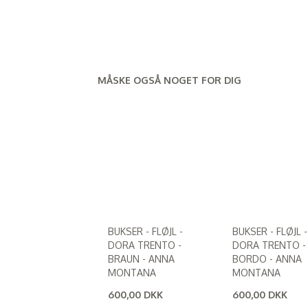
MÅSKE OGSÅ NOGET FOR DIG
BUKSER - FLØJL -
BUKSER - FLØJL -
DORA TRENTO -
DORA TRENTO -
BRAUN - ANNA
BORDO - ANNA
MONTANA
MONTANA
600,00 DKK
600,00 DKK
(
480,00 DKK
)
(
480,00 DKK
)