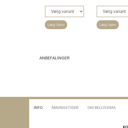
Læg i kurv
Læg i kurv
ANBEFALINGER
INFO
ÅBNINGSTIDER
OM BELLISSIMA
K