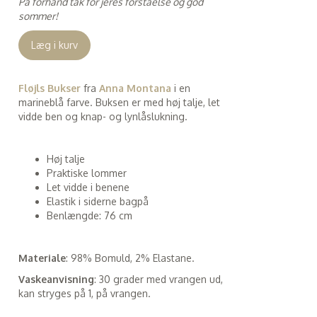
På forhånd tak for jeres forståelse og god
sommer!
Læg i kurv
Fløjls Bukser
fra
Anna Montana
i en
marineblå farve. Buksen er med høj talje, let
vidde ben og knap- og lynlåslukning.
Høj talje
Praktiske lommer
Let vidde i benene
Elastik i siderne bagpå
Benlængde: 76 cm
Materiale
: 98% Bomuld, 2% Elastane.
Vaskeanvisning
: 30 grader med vrangen ud,
kan stryges på 1, på vrangen.