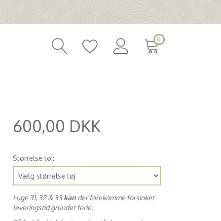
0
600,00 DKK
(
480,00 DKK
)
Størrelse tøj:
I uge 31, 32 & 33
kan
der forekomme forsinket
leveringstid grundet ferie.