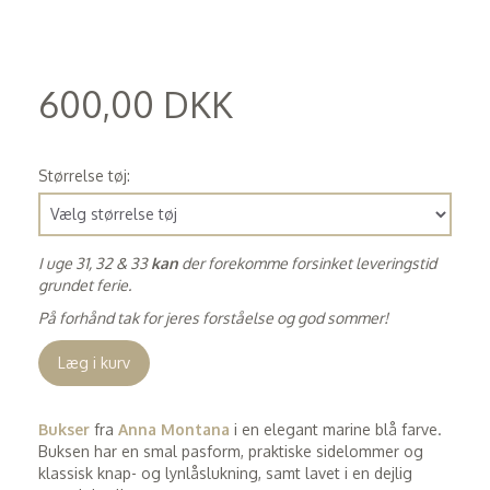
600,00 DKK
(
480,00 DKK
)
Størrelse tøj:
I uge 31, 32 & 33
kan
der forekomme forsinket leveringstid
grundet ferie.
På forhånd tak for jeres forståelse og god sommer!
Læg i kurv
Bukser
fra
Anna Montana
i en elegant marine blå farve.
Buksen har en smal pasform, praktiske sidelommer og
klassisk knap- og lynlåslukning, samt lavet i en dejlig