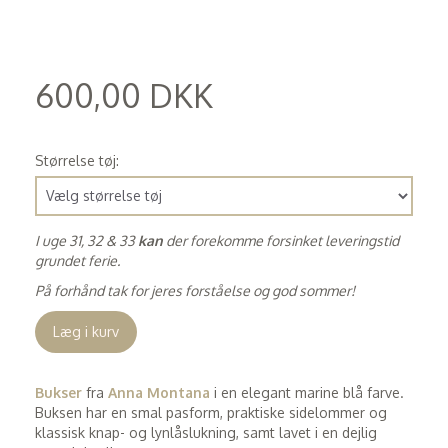
600,00 DKK
(
480,00 DKK
)
Størrelse tøj:
I uge 31, 32 & 33
kan
der forekomme forsinket leveringstid
grundet ferie.
På forhånd tak for jeres forståelse og god sommer!
Læg i kurv
Bukser
fra
Anna Montana
i en elegant marine blå farve.
Buksen har en smal pasform, praktiske sidelommer og
klassisk knap- og lynlåslukning, samt lavet i en dejlig