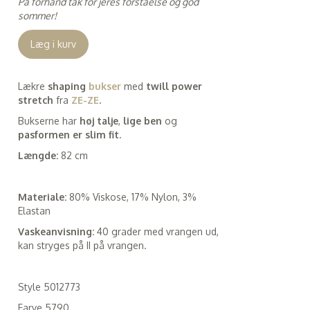
På forhånd tak for jeres forståelse og god
sommer!
Læg i kurv
Lækre
shaping
bukser
med
twill power
stretch
fra
ZE-ZE
.
Bukserne har
høj talje
,
lige ben
og
pasformen er slim fit
.
Længde:
82 cm
Materiale:
80% Viskose, 17% Nylon, 3%
Elastan
Vaskeanvisning:
40 grader med vrangen ud,
kan stryges på II på vrangen.
Style 5012773
Farve 5790