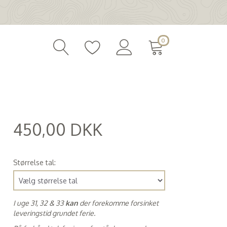
0
450,00 DKK
(
360,00 DKK
)
Størrelse tal:
I uge 31, 32 & 33
kan
der forekomme forsinket
leveringstid grundet ferie.