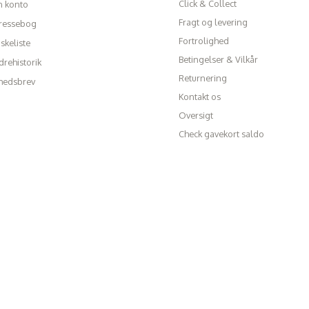
Click & Collect
n konto
Fragt og levering
ressebog
Fortrolighed
skeliste
Betingelser & Vilkår
rehistorik
Returnering
hedsbrev
Kontakt os
Oversigt
Check gavekort saldo