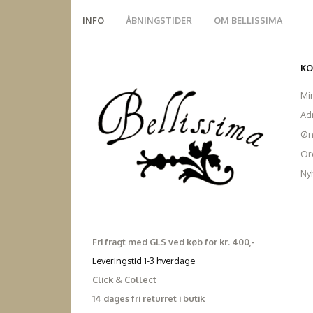
INFO
ÅBNINGSTIDER
OM BELLISSIMA
K
Mi
Ad
Øn
Ord
Ny
Fri fragt med GLS ved køb for kr. 400,-
Leveringstid 1-3 hverdage
Click & Collect
14 dages fri returret i butik