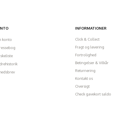
ONTO
INFORMATIONER
Click & Collect
n konto
Fragt og levering
ressebog
Fortrolighed
skeliste
Betingelser & Vilkår
rehistorik
Returnering
hedsbrev
Kontakt os
Oversigt
Check gavekort saldo