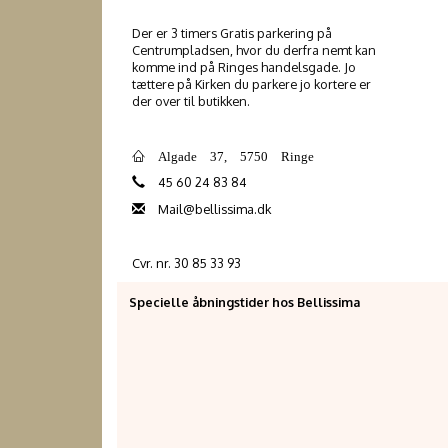
Der er 3 timers Gratis parkering på
Centrumpladsen, hvor du derfra nemt kan
komme ind på Ringes handelsgade. Jo
tættere på Kirken du parkere jo kortere er
der over til butikken.
Algade 37, 5750 Ringe
45 60 24 83 84
Mail@bellissima.dk
Cvr. nr. 30 85 33 93
Specielle åbningstider hos Bellissima