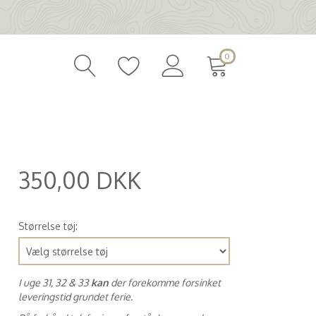
0
350,00 DKK
(
280,00 DKK
)
Størrelse tøj:
I uge 31, 32 & 33
kan
der forekomme forsinket
leveringstid grundet ferie.