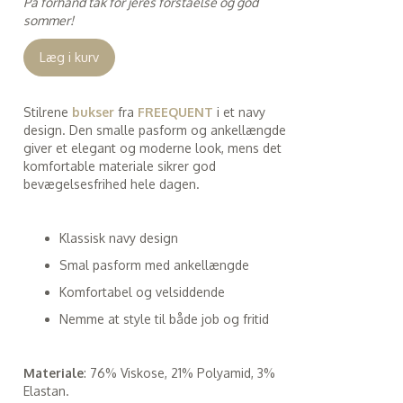
På forhånd tak for jeres forståelse og god
sommer!
Læg i kurv
Stilrene
bukser
fra
FREEQUENT
i et navy
design. Den smalle pasform og ankellængde
giver et elegant og moderne look, mens det
komfortable materiale sikrer god
bevægelsesfrihed hele dagen.
Klassisk navy design
Smal pasform med ankellængde
Komfortabel og velsiddende
Nemme at style til både job og fritid
Materiale
: 76% Viskose, 21% Polyamid, 3%
Elastan.