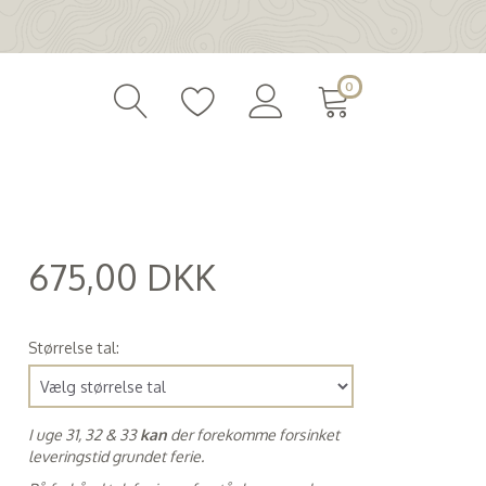
0
675,00 DKK
(
540,00 DKK
)
Størrelse tal:
I uge 31, 32 & 33
kan
der forekomme forsinket
leveringstid grundet ferie.