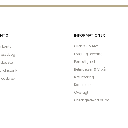
ONTO
INFORMATIONER
Click & Collect
n konto
Fragt og levering
ressebog
Fortrolighed
skeliste
Betingelser & Vilkår
rehistorik
Returnering
hedsbrev
Kontakt os
Oversigt
Check gavekort saldo