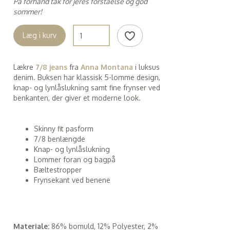
På forhånd tak for jeres forståelse og god
sommer!
Læg i kurv
Lækre
7/8 jeans
fra
Anna Montana
i luksus
denim. Buksen har klassisk 5-lomme design,
knap- og lynlåslukning samt fine frynser ved
benkanten, der giver et moderne look.
Skinny fit pasform
7/8 benlængde
Knap- og lynlåslukning
Lommer foran og bagpå
Bæltestropper
Frynsekant ved benene
Materiale:
86% bomuld, 12% Polyester, 2%