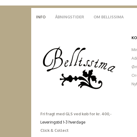
INFO
ÅBNINGSTIDER
OM BELLISSIMA
K
Mi
Ad
Øn
Ord
Ny
Fri fragt med GLS ved køb for kr. 400,-
Leveringstid 1-3 hverdage
Click & Collect