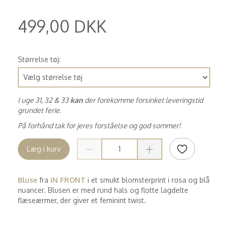
499,00 DKK
(
399,20 DKK
)
Størrelse tøj:
I uge 31, 32 & 33
kan
der forekomme forsinket leveringstid
grundet ferie.
På forhånd tak for jeres forståelse og god sommer!
Læg i kurv
Bluse
fra
iN FRONT
i et smukt blomsterprint i rosa og blå
nuancer. Blusen er med rund hals og flotte lagdelte
flæseærmer, der giver et feminint twist.