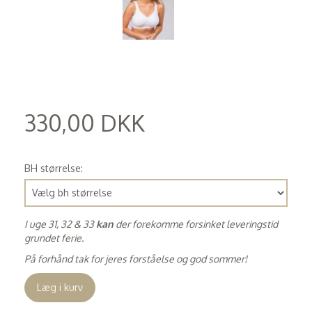
330,00 DKK
(
264,00 DKK
)
BH størrelse:
I uge 31, 32 & 33
kan
der forekomme forsinket leveringstid
grundet ferie.
På forhånd tak for jeres forståelse og god sommer!
Læg i kurv