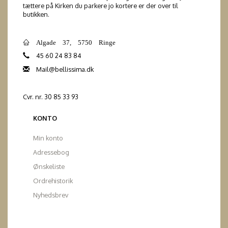
tættere på Kirken du parkere jo kortere er der over til
butikken.
Algade 37, 5750 Ringe
45 60 24 83 84
Mail@bellissima.dk
Cvr. nr. 30 85 33 93
KONTO
Min konto
Adressebog
Ønskeliste
Ordrehistorik
Nyhedsbrev