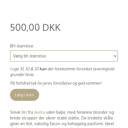
500,00 DKK
(
400,00 DKK
)
BH størrelse:
I uge 31, 32 & 33
kan
der forekomme forsinket leveringstid
grundet ferie.
På forhånd tak for jeres forståelse og god sommer!
Læg i kurv
Smuk
BH
fra
Anita
uden bøjle, med feminine blonder og
brede stropper der sikrer stabil støtte. De tredelte skåle
giver en flot, naturlig facon og behagelig pasform. Ideel