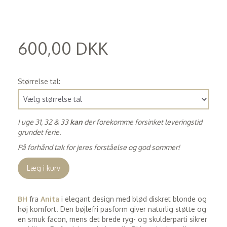
600,00 DKK
(
480,00 DKK
)
Størrelse tal:
I uge 31, 32 & 33
kan
der forekomme forsinket leveringstid
grundet ferie.
På forhånd tak for jeres forståelse og god sommer!
Læg i kurv
BH
fra
Anita
i elegant design med blød diskret blonde og
høj komfort. Den bøjlefri pasform giver naturlig støtte og
en smuk facon, mens det brede ryg- og skulderparti sikrer