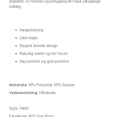
stabilitet. En feminin og behagelig BH med udtagelige
indlæg.
Hægtelukning
Uden bøjle
Elegant blonde-design
Naturlig støtte og flot facon
Høj komfort og god pasform
Materiale
: 61% Polyamid, 39% Elastan.
Vaskeanvisning
: Håndvask.
Style: 5400
Farvekode: 405 Grey Rose