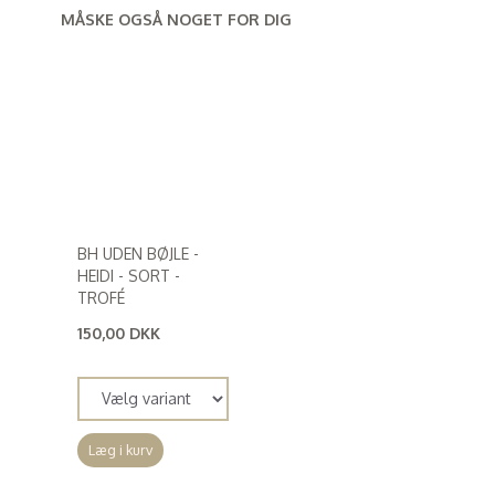
MÅSKE OGSÅ NOGET FOR DIG
BH UDEN BØJLE -
HEIDI - SORT -
TROFÉ
150,00 DKK
(
120,00 DKK
)
Læg i kurv