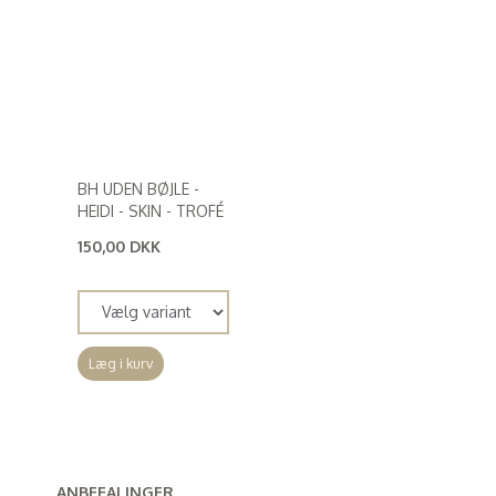
BH UDEN BØJLE -
HEIDI - SKIN - TROFÉ
150,00 DKK
(
120,00 DKK
)
Læg i kurv
ANBEFALINGER